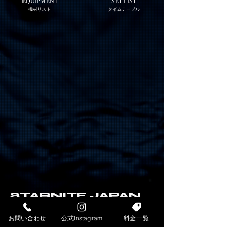
EQUIPMENT
SET LIST
機材リスト
タイムテーブル
STARNITE JAPAN
千葉県千葉市中央区中央3-17-2ライオンビルB1F
スターナイトいちご スターナイト2025
お問い合わせ
公式Instagram
料金一覧
TEL
043-224-5666
FAX
043-306-2122