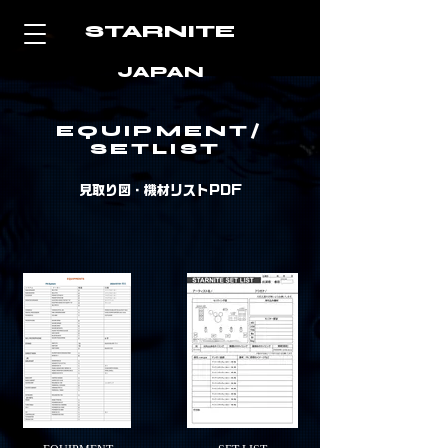
​STARNITE
t
JAPAN
EQUIPMENT/
SETLIST
見取り図・機材リストPDF